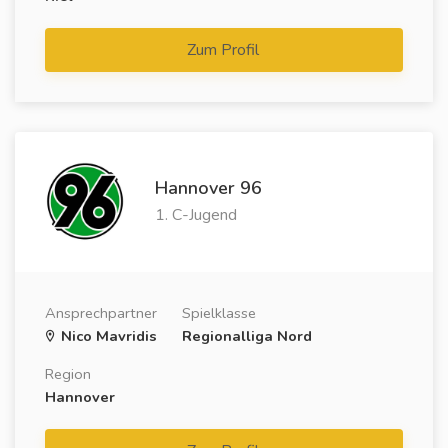
Zum Profil
Hannover 96
1. C-Jugend
Ansprechpartner
Spielklasse
Nico Mavridis
Regionalliga Nord
Region
Hannover