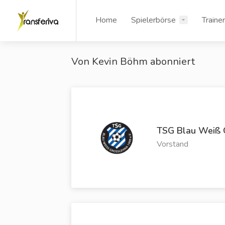
Home
Spielerbörse
Traine
Von Kevin Böhm abonniert
TSG Blau Weiß 
Vorstand