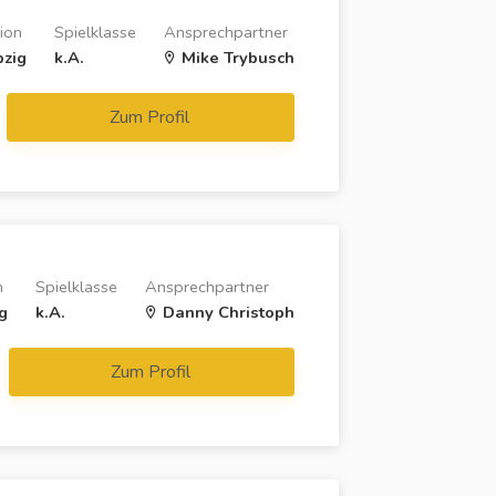
ion
Spielklasse
Ansprechpartner
pzig
k.A.
Mike Trybusch
Zum Profil
n
Spielklasse
Ansprechpartner
g
k.A.
Danny Christoph
Zum Profil