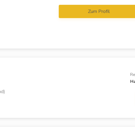
Zum Profil
Re
Ha
nd)