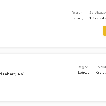
Region
Spielklass
Leipzig
1.Kreiskl
Region
Spielk
Leipzig
Kreisl
leeberg e.V.