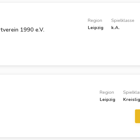
Region
Spielklasse
Leipzig
k.A.
tverein 1990 e.V.
Region
Spielkla
Leipzig
Kreisli