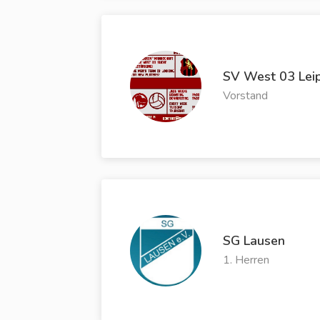
SV West 03 Leip
Vorstand
SG Lausen
1. Herren