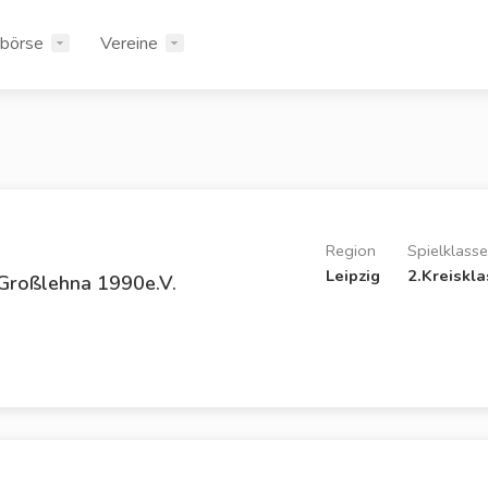
rbörse
Vereine
Region
Spielklasse
Leipzig
2.Kreiskla
Großlehna 1990e.V.