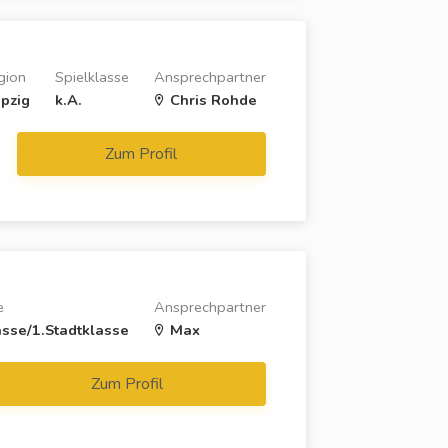
gion
Spielklasse
Ansprechpartner
ipzig
k.A.
Chris Rohde
Zum Profil
e
Ansprechpartner
asse/1.Stadtklasse
Max
Zum Profil