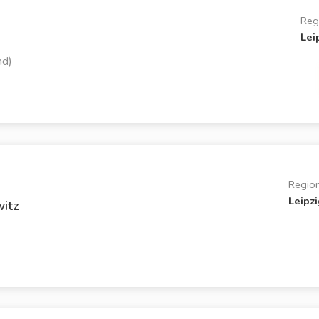
Reg
Lei
nd)
Regio
Leipzi
itz