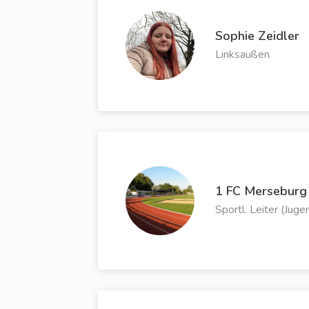
Sophie Zeidler
Linksaußen
1 FC Merseburg
Sportl. Leiter (Juge