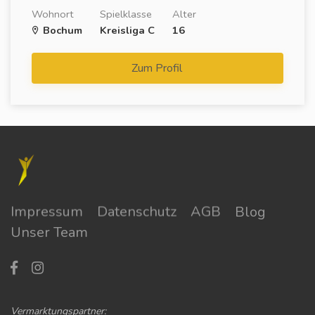
Wohnort
Spielklasse
Alter
Bochum
Kreisliga C
16
Zum Profil
Impressum
Datenschutz
AGB
Blog
Unser Team
Vermarktungspartner: