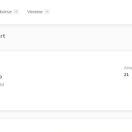
rbörse
Vereine
rt
Alte
21
o
ld