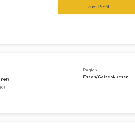
Zum Profil
Region
Essen/Gelsenkirchen
usen
nd)