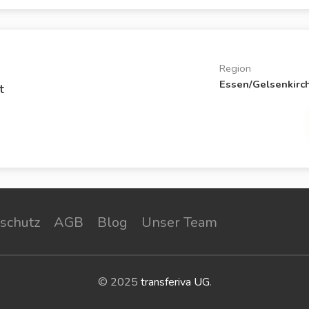
Region
Essen/Gelsenkirc
t
schutz
AGB
Blog
Unser Team
© 2025
transferiva UG
.