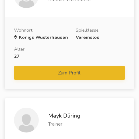
Wohnort
Spielklasse
Königs Wusterhausen
Vereinslos
Alter
27
Zum Profil
Mayk Düring
Trainer