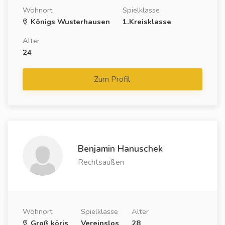
Wohnort
Spielklasse
Königs Wusterhausen
1.Kreisklasse
Alter
24
Zum Profil
Benjamin Hanuschek
Rechtsaußen
Wohnort
Spielklasse
Alter
Groß köris
Vereinslos
28