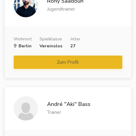
Rony Saadoun
Jugendtrainer
Wohnort
Spielklasse
Alter
Berlin
Vereinslos
27
Zum Profil
André "Aki" Bass
Trainer