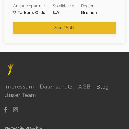
Ansprechpartner
Spielklasse
Region
Tarkans Ordu
k.A.
Bremen
Zum Profil
Impressum
Datenschutz
AGB
Blog
Unser Team
Vermarktungspartner: