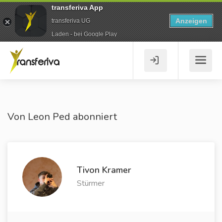
transferiva App
Anzeigen
transferiva UG
Laden - bei Google Play
Von Leon Ped abonniert
Tivon Kramer
Stürmer