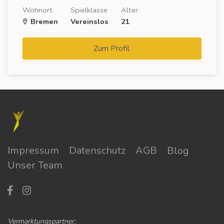
Wohnort
Spielklasse
Alter
Bremen
Vereinslos
21
Zum Profil
Impressum
Datenschutz
AGB
Blog
Unser Team
Vermarktungspartner: