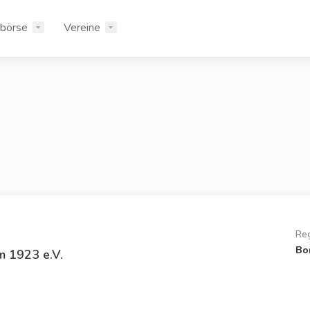
rbörse
Vereine
Re
Bo
m 1923 e.V.