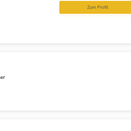
Zum Profil
d
er