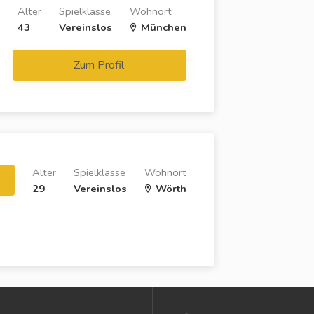
Alter
Spielklasse
Wohnort
43
Vereinslos
München
Zum Profil
Alter
Spielklasse
Wohnort
29
Vereinslos
Wörth