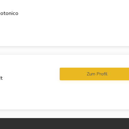
eotonico
Zum Profil
dt