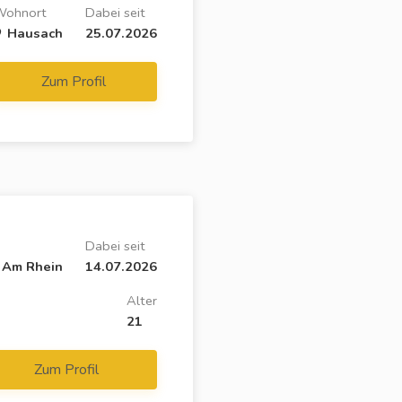
Wohnort
Dabei seit
Hausach
25.07.2026
Zum Profil
Dabei seit
 Am Rhein
14.07.2026
Alter
21
Zum Profil