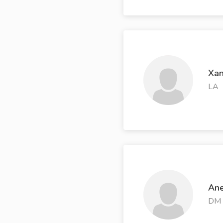
Xan
LA
Ane
DM