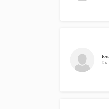
Jon
RA