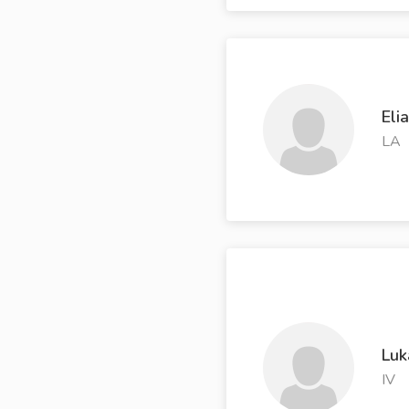
Eli
LA
Luk
IV