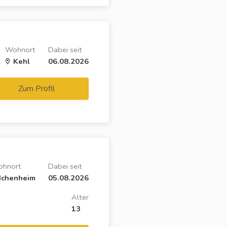
Wohnort
Dabei seit
Kehl
06.08.2026
Zum Profil
hnort
Dabei seit
Ichenheim
05.08.2026
Alter
13