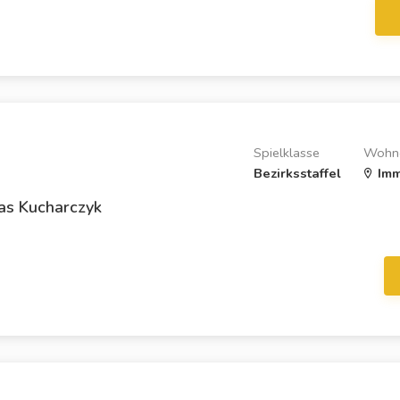
Spielklasse
Wohn
Bezirksstaffel
Imm
as Kucharczyk