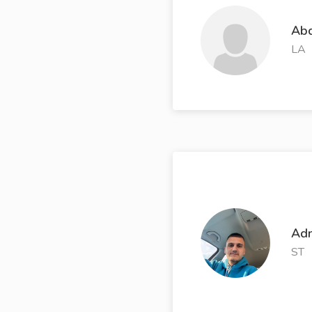
Ab
LA
Adn
ST