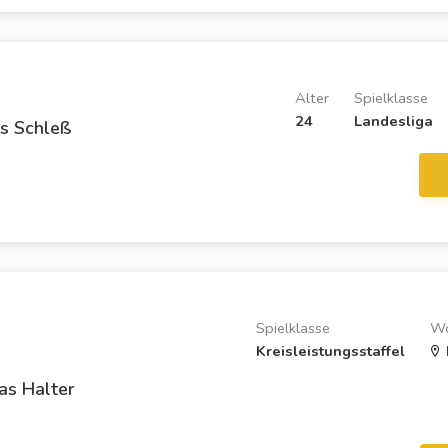
Alter
Spielklasse
24
Landesliga
as Schleß
Spielklasse
Wo
Kreisleistungsstaffel
as Halter