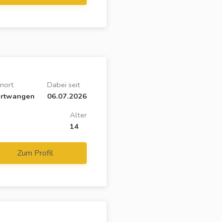
nort
Dabei seit
rtwangen
06.07.2026
Alter
14
Zum Profil