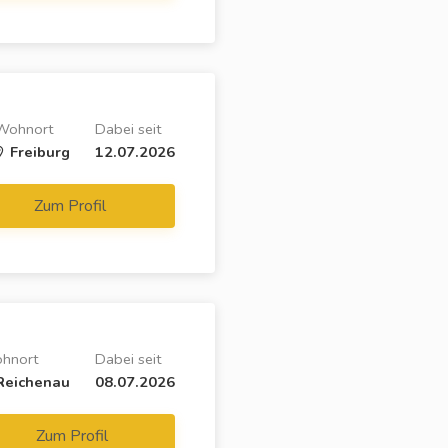
Wohnort
Dabei seit
Freiburg
12.07.2026
Zum Profil
hnort
Dabei seit
eichenau
08.07.2026
Zum Profil