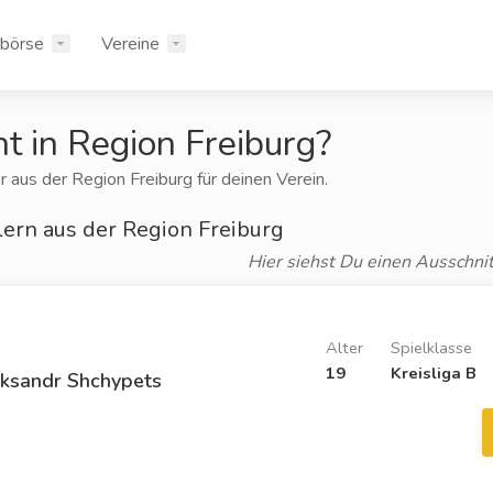
rbörse
Vereine
ht in Region Freiburg?
r aus der Region Freiburg für deinen Verein.
lern aus der Region Freiburg
Hier siehst Du einen Ausschnit
Alter
Spielklasse
19
Kreisliga B
ksandr Shchypets