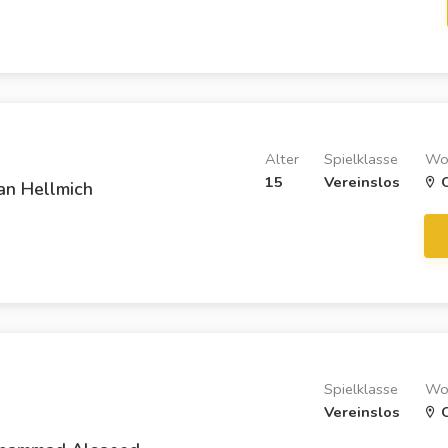
Alter
Spielklasse
Wo
15
Vereinslos
O
ian Hellmich
Spielklasse
Wo
Vereinslos
O