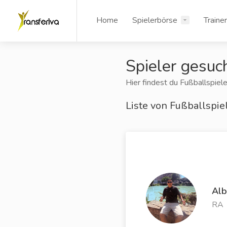
Home
Spielerbörse
Traine
Spieler gesuc
Hier findest du Fußballspiel
Liste von Fußballspi
Alb
RA