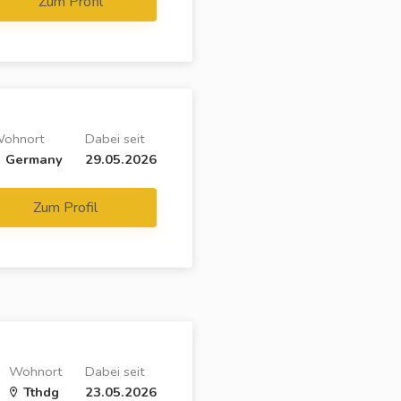
Zum Profil
ohnort
Dabei seit
Germany
29.05.2026
Zum Profil
Wohnort
Dabei seit
Tthdg
23.05.2026