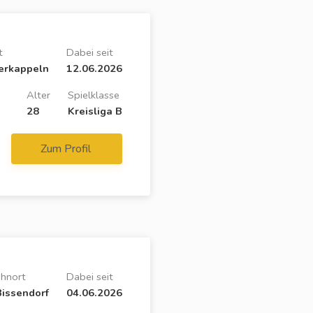
t
Dabei seit
erkappeln
12.06.2026
Alter
Spielklasse
28
Kreisliga B
Zum Profil
hnort
Dabei seit
issendorf
04.06.2026