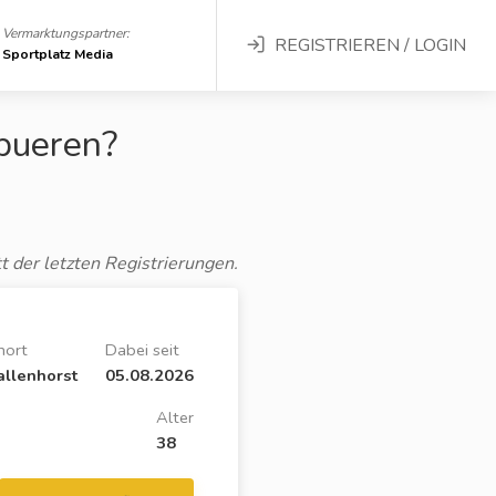
Vermarktungspartner:
REGISTRIEREN / LOGIN
Sportplatz Media
nbueren?
t der letzten Registrierungen.
ort
Dabei seit
llenhorst
05.08.2026
Alter
38