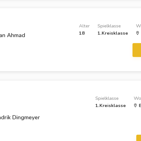
Alter
Spielklasse
W
18
1.Kreisklasse
an Ahmad
Spielklasse
Wo
1.Kreisklasse
B
drik Dingmeyer