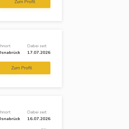
Zum Profil
hnort
Dabei seit
snabrück
17.07.2026
Zum Profil
hnort
Dabei seit
snabrück
16.07.2026