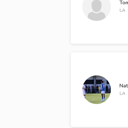
To
LA
Nat
LA