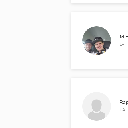
M 
LV
Rap
LA