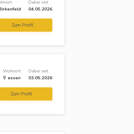
hnort
Dabei seit
irkenfeld
04.05.2026
Zum Profil
Wohnort
Dabei seit
essen
03.05.2026
Zum Profil