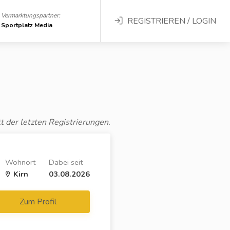
Vermarktungspartner:
REGISTRIEREN / LOGIN
Sportplatz Media
t der letzten Registrierungen.
Wohnort
Dabei seit
Kirn
03.08.2026
Zum Profil