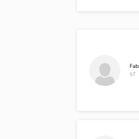
Fab
ST