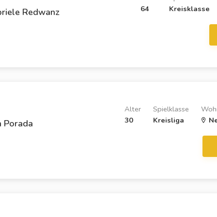
64
Kreisklasse
riele Redwanz
Alter
Spielklasse
Woh
30
Kreisliga
Ne
n Porada