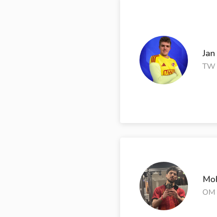
Jan
TW
Moh
OM