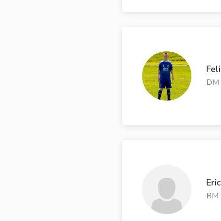
Fel
DM
Eri
RM