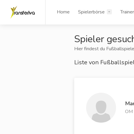
Home
Spielerbörse
Traine
Spieler gesuch
Hier findest du Fußballspiele
Liste von Fußballspie
Mar
OM