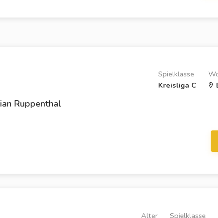
Spielklasse
Wo
Kreisliga C
B
ian Ruppenthal
Alter
Spielklasse