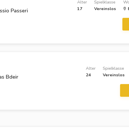
Alter
Spielklasse
Wo
17
Vereinslos
B
ssio Passeri
Alter
Spielklasse
24
Vereinslos
as Bdeir