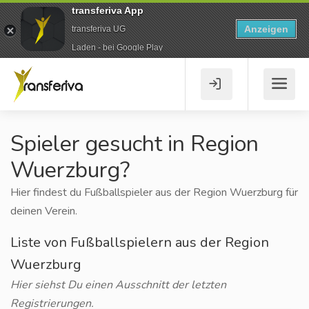
transferiva App
Anzeigen
transferiva UG
Laden - bei Google Play
Spieler gesucht in Region
Wuerzburg?
Hier findest du Fußballspieler aus der Region Wuerzburg für
deinen Verein.
Liste von Fußballspielern aus der Region
Wuerzburg
Hier siehst Du einen Ausschnitt der letzten
Registrierungen.