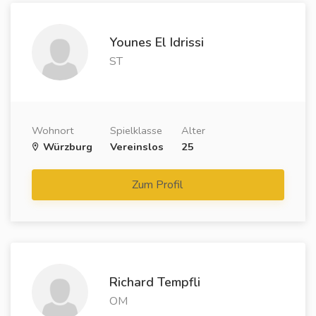
Younes El Idrissi
ST
Wohnort
Spielklasse
Alter
Würzburg
Vereinslos
25
Zum Profil
Richard Tempfli
OM