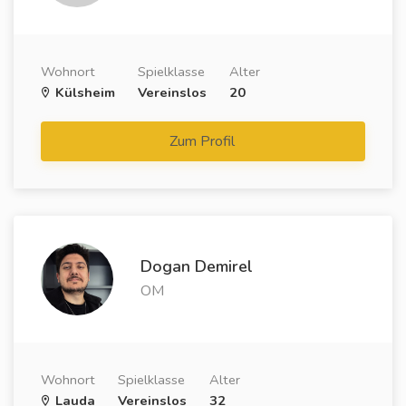
Wohnort
Spielklasse
Alter
Külsheim
Vereinslos
20
Zum Profil
Dogan Demirel
OM
Wohnort
Spielklasse
Alter
Lauda
Vereinslos
32