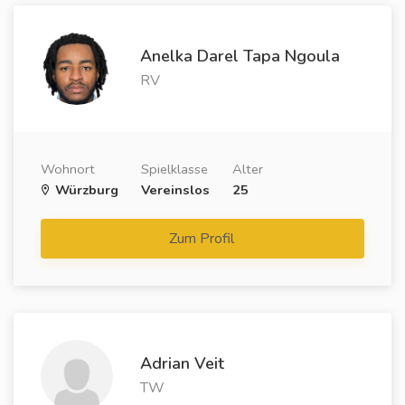
Anelka Darel Tapa Ngoula
RV
Wohnort
Spielklasse
Alter
Würzburg
Vereinslos
25
Zum Profil
Adrian Veit
TW