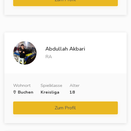
Abdullah Akbari
RA
Wohnort
Spielklasse
Alter
Buchen
Kreisliga
18
Zum Profil