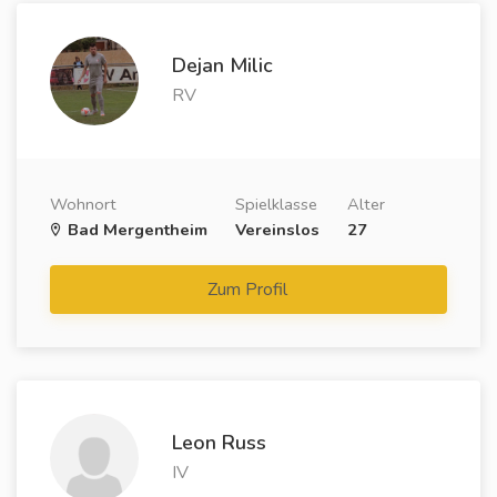
Dejan Milic
RV
Wohnort
Spielklasse
Alter
Bad Mergentheim
Vereinslos
27
Zum Profil
Leon Russ
IV