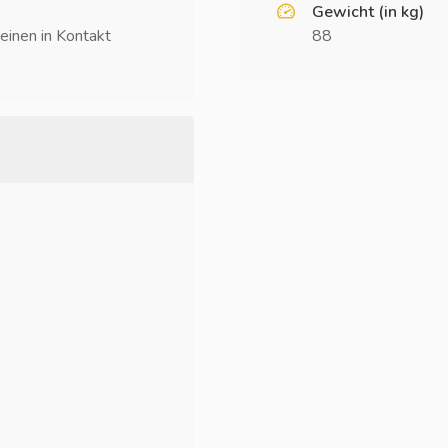
Gewicht (in kg)
einen in Kontakt
88