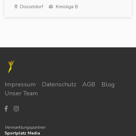
Düsseldorf
Kreisliga B
Impressum
Datenschutz
AGB
Blog
Unser Team
Vermarktungspartner:
Sportplatz Media