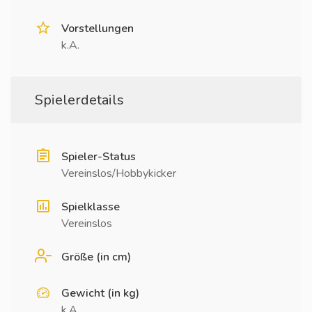
Vorstellungen
k.A.
Spielerdetails
Spieler-Status
Vereinslos/Hobbykicker
Spielklasse
Vereinslos
Größe (in cm)
Gewicht (in kg)
k.A.