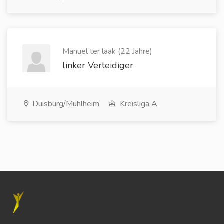
Manuel ter laak (22 Jahre)
linker Verteidiger
Duisburg/Mühlheim
Kreisliga A