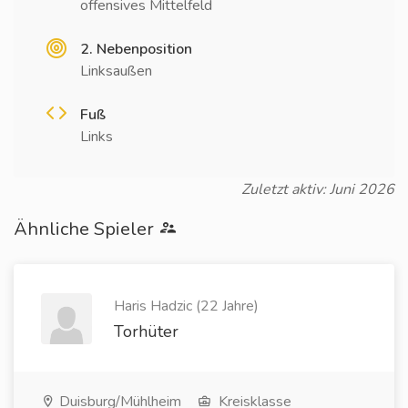
offensives Mittelfeld
2. Nebenposition
Linksaußen
Fuß
Links
Zuletzt aktiv: Juni 2026
Ähnliche Spieler
Haris Hadzic (22 Jahre)
Torhüter
Duisburg/Mühlheim
Kreisklasse