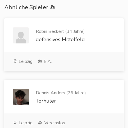
Ähnliche Spieler
Robin Beckert (34 Jahre)
defensives Mittelfeld
Leipzig
k.A.
Dennis Anders (26 Jahre)
Torhüter
Leipzig
Vereinslos