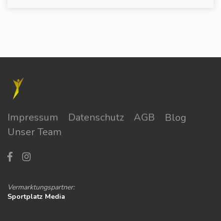
Impressum
Datenschutz
AGB
Blog
Unser Team
Vermarktungspartner:
Sportplatz Media