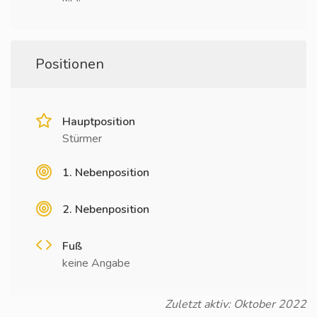
Positionen
Hauptposition
Stürmer
1. Nebenposition
2. Nebenposition
Fuß
keine Angabe
Zuletzt aktiv: Oktober 2022