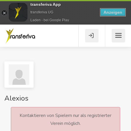
transferiva App
Anzeigen
transferiva UG
Laden - bei Google Play
Alexios
Kontaktieren von Spielern nur als registrierter
Verein möglich.