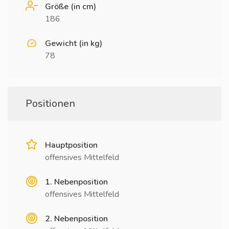
Größe (in cm)
186
Gewicht (in kg)
78
Positionen
Hauptposition
offensives Mittelfeld
1. Nebenposition
offensives Mittelfeld
2. Nebenposition