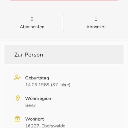
0
1
Abonnenten
Abonniert
Zur Person
Geburtstag
14.06.1989 (37 Jahre)
Wohnregion
Berlin
Wohnort
16227, Eberswalde