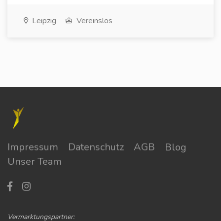
Leipzig
Vereinslos
Impressum
Datenschutz
AGB
Blog
Unser Team
Vermarktungspartner: