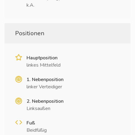
k.A.
Positionen
Hauptposition
linkes Mittelfeld
1. Nebenposition
linker Verteidiger
2. Nebenposition
Linksaußen
Fuß
Beidfüßig