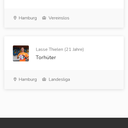
Hamburg
Vereinslos
Lasse Thielen (21 Jahre)
Torhüter
Hamburg
Landesliga