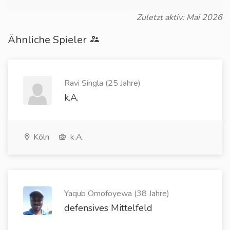
Zuletzt aktiv: Mai 2026
Ähnliche Spieler
Ravi Singla (25 Jahre)
k.A.
Köln
k.A.
Yaqub Omofoyewa (38 Jahre)
defensives Mittelfeld