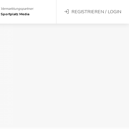
Vermarktungspartner:
REGISTRIEREN / LOGIN
Sportplatz Media