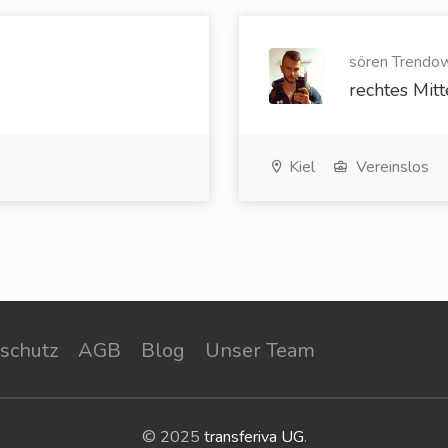
sören Trendow
rechtes Mitt
Kiel
Vereinslos
schutz
AGB
Blog
Unser Team
© 2025
transferiva UG
.