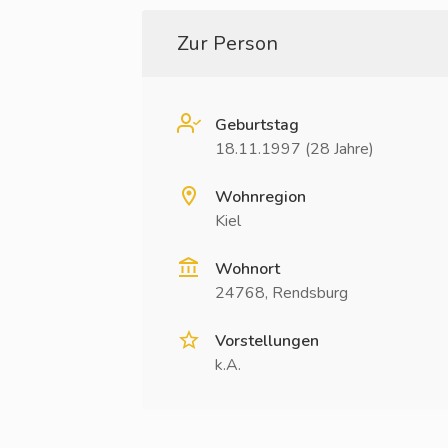
Zur Person
Geburtstag
18.11.1997 (28 Jahre)
Wohnregion
Kiel
Wohnort
24768, Rendsburg
Vorstellungen
k.A.