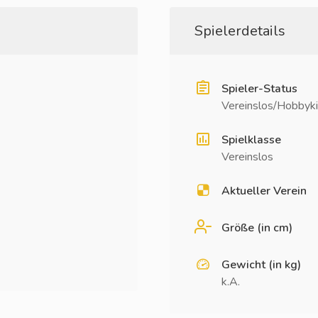
Spielerdetails
Spieler-Status
Vereinslos/Hobbyki
Spielklasse
Vereinslos
Aktueller Verein
Größe (in cm)
Gewicht (in kg)
k.A.