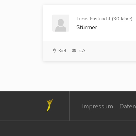
Lucas Fastnacht (30 Jahre)
Stürmer
Kiel
k.A.
Impressum
Daten