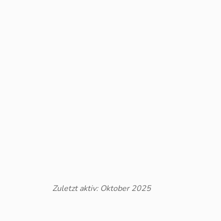
Zuletzt aktiv: Oktober 2025