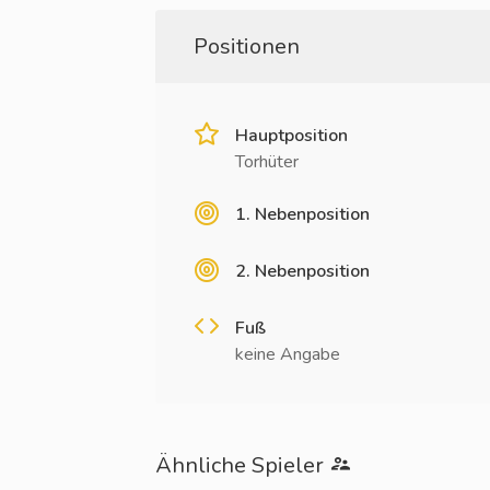
Positionen
Hauptposition
Torhüter
1. Nebenposition
2. Nebenposition
Fuß
keine Angabe
Ähnliche Spieler