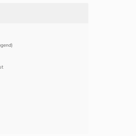
ugend)
st