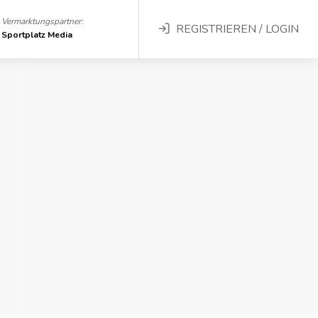
Vermarktungspartner:
REGISTRIEREN / LOGIN
Sportplatz Media