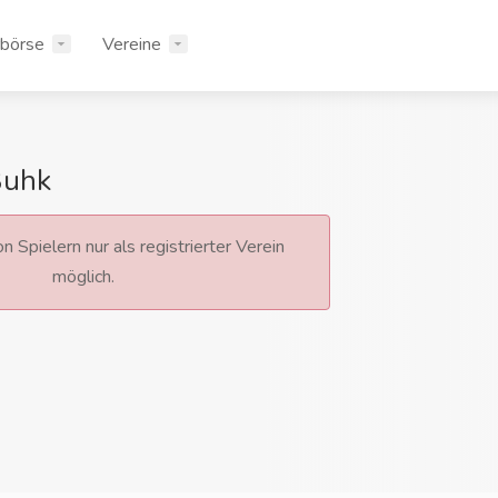
rbörse
Vereine
Buhk
n Spielern nur als registrierter Verein
möglich.