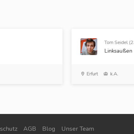
Tom Seidel (2
Linksaußen
Erfurt
k.A.
schutz
AGB
Blog
Unser Team