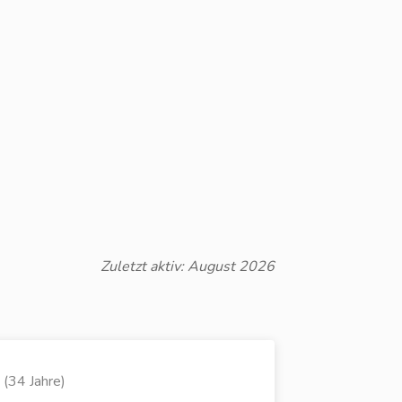
Zuletzt aktiv: August 2026
 (34 Jahre)