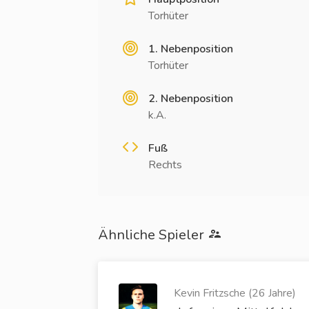
Torhüter
1. Nebenposition
Torhüter
2. Nebenposition
k.A.
Fuß
Rechts
Ähnliche Spieler
Kevin Fritzsche (26 Jahre)