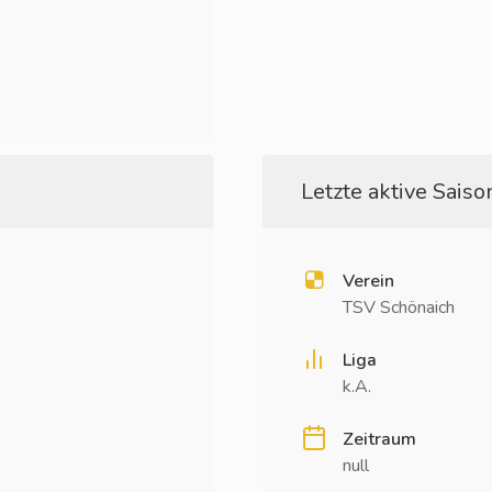
Letzte aktive Saison
Verein
TSV Schönaich
Liga
k.A.
Zeitraum
null