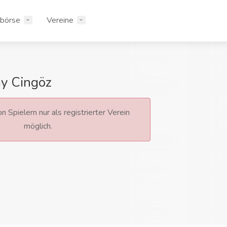
rbörse
Vereine
y Cingöz
n Spielern nur als registrierter Verein
möglich.