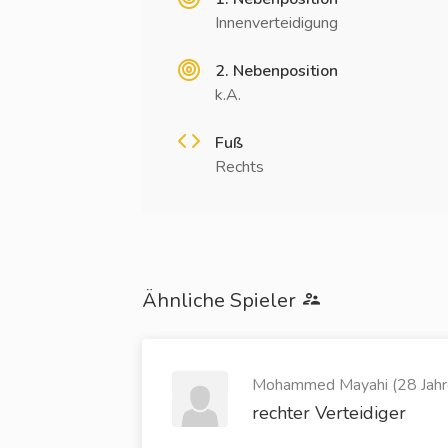
Innenverteidigung
2. Nebenposition
k.A.
Fuß
Rechts
Ähnliche Spieler
Mohammed Mayahi (28 Jahr
rechter Verteidiger