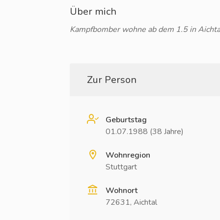
Über mich
Kampfbomber wohne ab dem 1.5 in Aichta
Zur Person
Geburtstag
01.07.1988 (38 Jahre)
Wohnregion
Stuttgart
Wohnort
72631, Aichtal