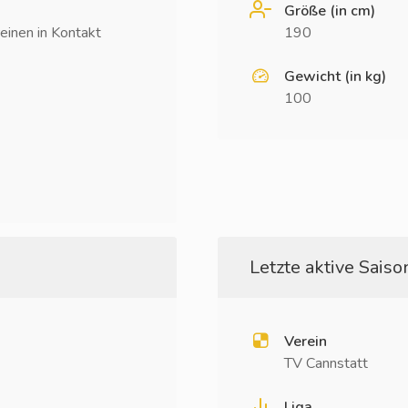
Größe (in cm)
einen in Kontakt
190
Gewicht (in kg)
100
Letzte aktive Saison
Verein
TV Cannstatt
Liga