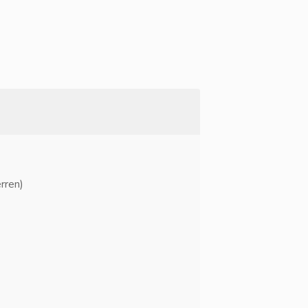
rren)