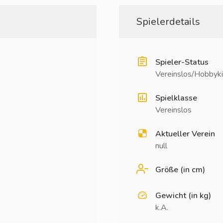
Spielerdetails
Spieler-Status
Vereinslos/Hobbyki
Spielklasse
Vereinslos
Aktueller Verein
null
Größe (in cm)
Gewicht (in kg)
k.A.