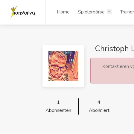
Home
Spielerbörse
Traine
Christoph 
Kontaktieren vo
1
4
Abonnenten
Abonniert