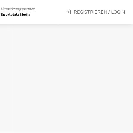
Vermarktungspartner:
REGISTRIEREN / LOGIN
Sportplatz Media