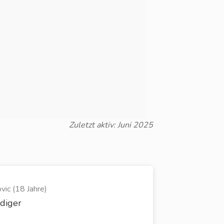
Zuletzt aktiv: Juni 2025
vic (18 Jahre)
idiger