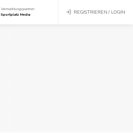
Vermarktungspartner:
REGISTRIEREN / LOGIN
Sportplatz Media