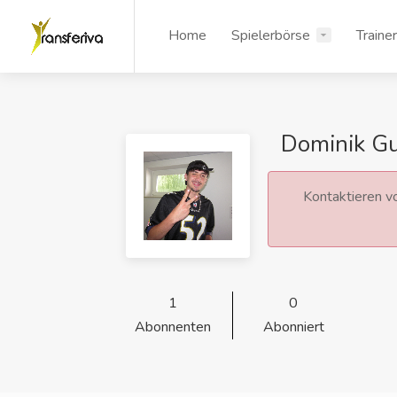
Home
Spielerbörse
Traine
Dominik Gu
Kontaktieren vo
1
0
Abonnenten
Abonniert