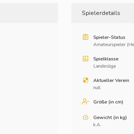
Spielerdetails
Spieler-Status
Amateurspieler (He
Spielklasse
Landesliga
Aktueller Verein
null
Größe (in cm)
Gewicht (in kg)
k.A.