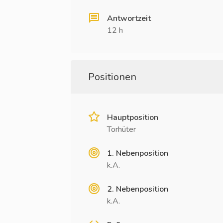
Antwortzeit
12 h
Positionen
Hauptposition
Torhüter
1. Nebenposition
k.A.
2. Nebenposition
k.A.