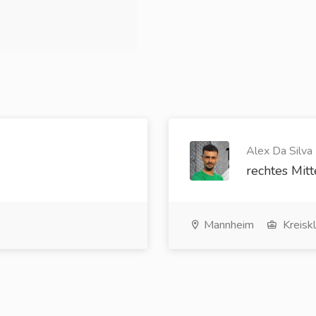
Alex Da Silva 
rechtes Mitt
Mannheim
Kreisk