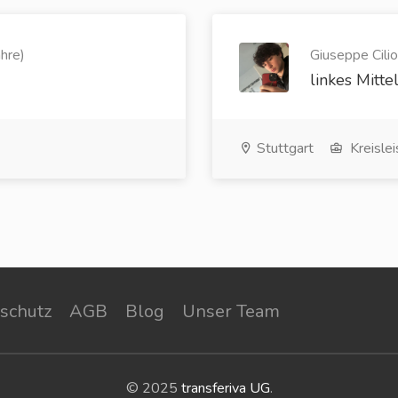
hre)
Giuseppe Cilio
linkes Mitte
Stuttgart
Kreislei
schutz
AGB
Blog
Unser Team
© 2025
transferiva UG
.