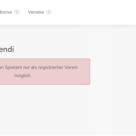
rbörse
Vereine
endi
n Spielern nur als registrierter Verein
möglich.