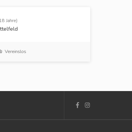
18 Jahre)
ttelfeld
Vereinslos