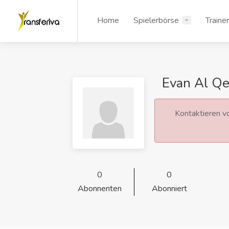
Home
Spielerbörse
Traine
Evan Al Q
Kontaktieren vo
0
0
Abonnenten
Abonniert