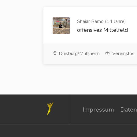
Shaiar Ramo (14 Jahre)
offensives Mittelfeld
Duisburg/Mühlheim
Vereinslos
Impressum
Daten