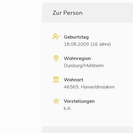
Zur Person
Geburtstag
18.08.2009 (16 Jahre)
Wohnregion
Duisburg/Mühlheim
Wohnort
46569, Hünxe/dinslaken
Vorstellungen
k.A.