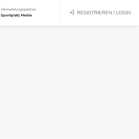
Vermarktungspartner:
REGISTRIEREN / LOGIN
Sportplatz Media