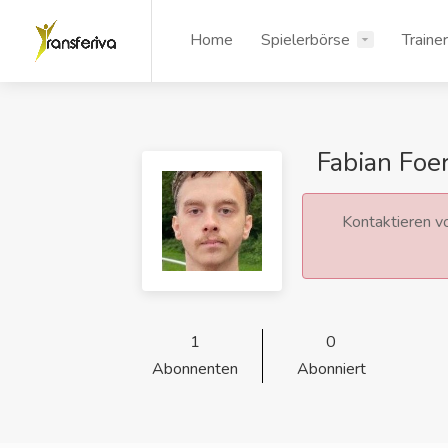
Home
Spielerbörse
Traine
Fabian Foer
Kontaktieren vo
1
0
Abonnenten
Abonniert