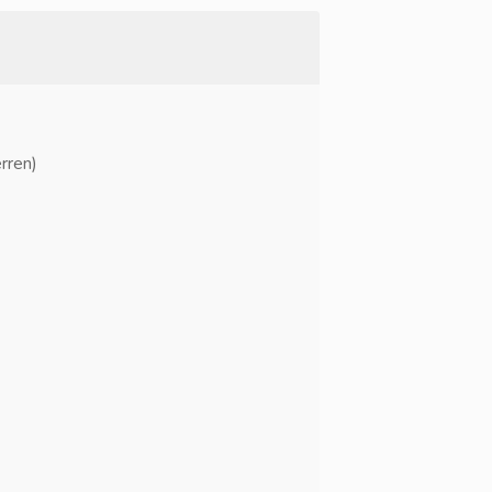
rren)