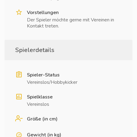
Vorstellungen
Der Spieler möchte gerne mit Vereinen in
Kontakt treten.
Spielerdetails
Spieler-Status
Vereinslos/Hobbykicker
Spielklasse
Vereinslos
Größe (in cm)
Gewicht (in kg)