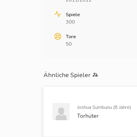
2011/2012
Spiele
300
Tore
50
Ähnliche Spieler
Joshua Sumbunu (8 Jahre)
Torhüter