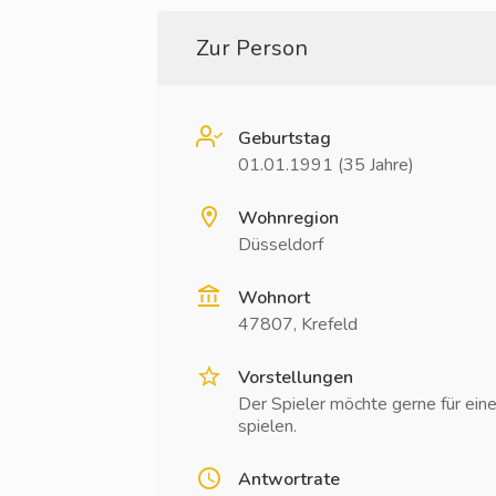
Zur Person
Geburtstag
01.01.1991 (35 Jahre)
Wohnregion
Düsseldorf
Wohnort
47807, Krefeld
Vorstellungen
Der Spieler möchte gerne für ein
spielen.
Antwortrate