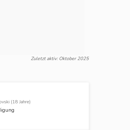
Zuletzt aktiv: Oktober 2025
vski (18 Jahre)
digung