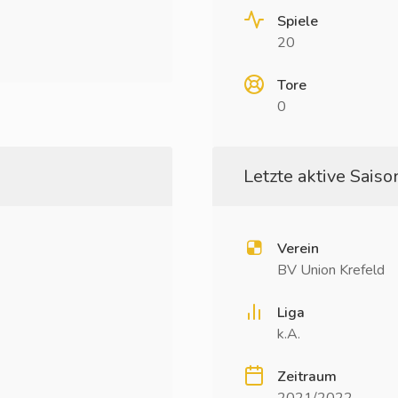
Spiele
20
Tore
0
Letzte aktive Saison
Verein
BV Union Krefeld
Liga
k.A.
Zeitraum