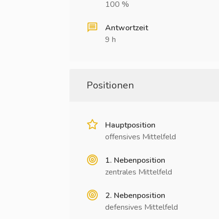
100 %
Antwortzeit
9 h
Positionen
Hauptposition
offensives Mittelfeld
1. Nebenposition
zentrales Mittelfeld
2. Nebenposition
defensives Mittelfeld