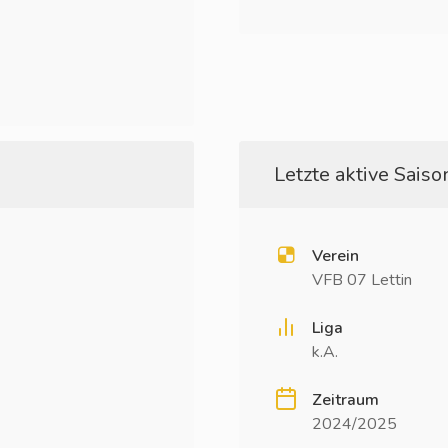
Letzte aktive Saison
Verein
VFB 07 Lettin
Liga
k.A.
Zeitraum
2024/2025