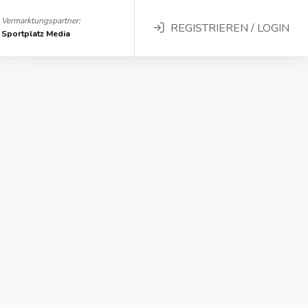
Vermarktungspartner:
REGISTRIEREN / LOGIN
Sportplatz Media