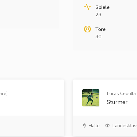
Spiele
23
Tore
30
hre)
Lucas Cebulla 
Stürmer
Halle
Landesklas