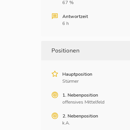
67 %
Antwortzeit
6 h
Positionen
Hauptposition
Stürmer
1. Nebenposition
offensives Mittelfeld
2. Nebenposition
k.A.