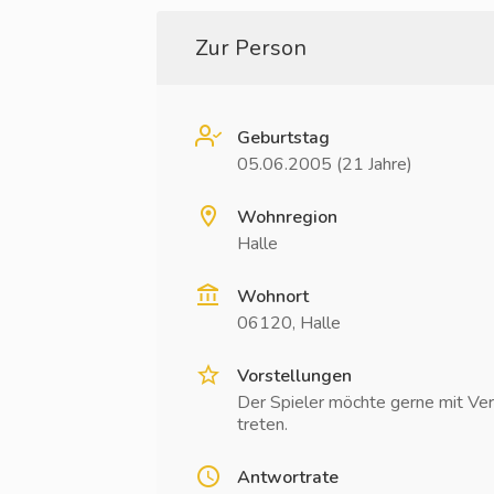
Zur Person
Geburtstag
05.06.2005 (21 Jahre)
Wohnregion
Halle
Wohnort
06120, Halle
Vorstellungen
Der Spieler möchte gerne mit Ver
treten.
Antwortrate