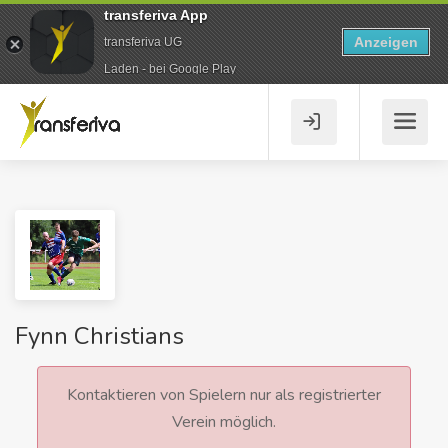
transferiva App
Anzeigen
transferiva UG
Laden - bei Google Play
Fynn Christians
Kontaktieren von Spielern nur als registrierter
Verein möglich.