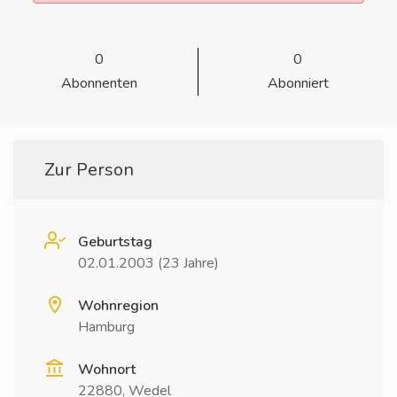
0
0
Abonnenten
Abonniert
Zur Person
Geburtstag
02.01.2003 (23 Jahre)
Wohnregion
Hamburg
Wohnort
22880, Wedel