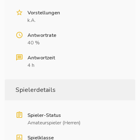
Vorstellungen
k.A.
Antwortrate
40 %
Antwortzeit
4 h
Spielerdetails
Spieler-Status
Amateurspieler (Herren)
Spielklasse