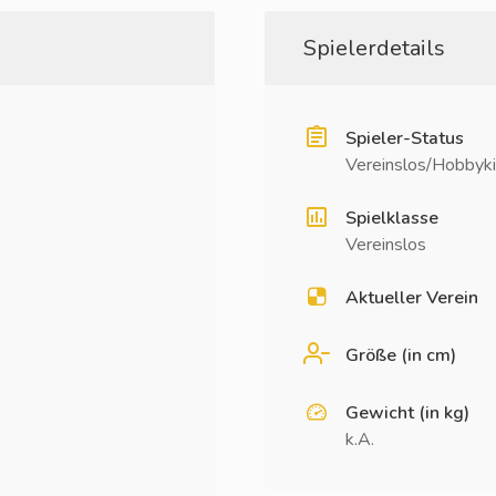
Spielerdetails
Spieler-Status
Vereinslos/Hobbyki
Spielklasse
Vereinslos
Aktueller Verein
Größe (in cm)
Gewicht (in kg)
k.A.