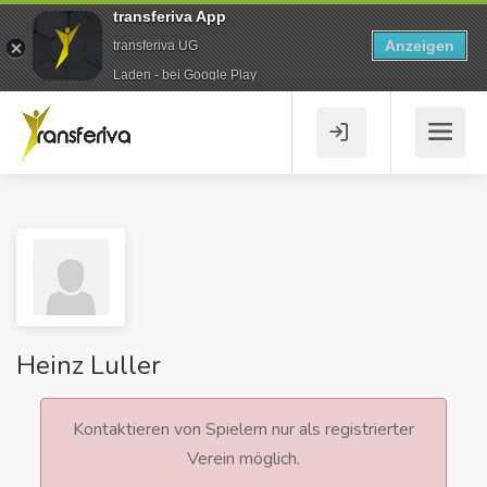
transferiva App
Anzeigen
transferiva UG
Laden - bei Google Play
Heinz Luller
Kontaktieren von Spielern nur als registrierter
Verein möglich.