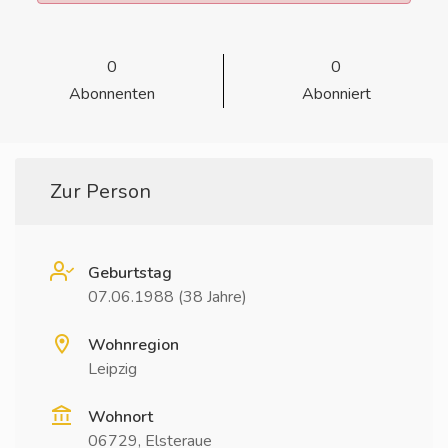
0
0
Abonnenten
Abonniert
Zur Person
Geburtstag
07.06.1988 (38 Jahre)
Wohnregion
Leipzig
Wohnort
06729, Elsteraue