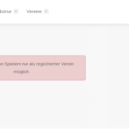
rbörse
Vereine
n Spielern nur als registrierter Verein
möglich.