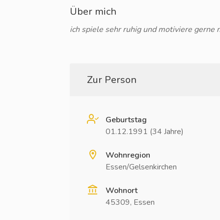
Über mich
ich spiele sehr ruhig und motiviere gerne 
Zur Person
Geburtstag
01.12.1991 (34 Jahre)
Wohnregion
Essen/Gelsenkirchen
Wohnort
45309, Essen