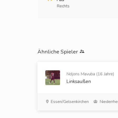
Rechts
Ähnliche Spieler
Ndjons Mavuba (16 Jahre)
Linksaußen
Essen/Gelsenkirchen
Niederrhei