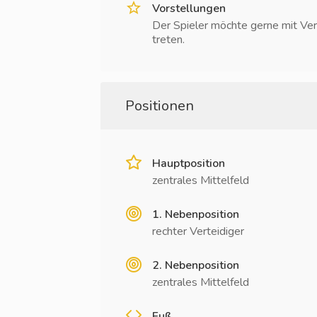
Vorstellungen
Der Spieler möchte gerne mit Ver
treten.
Positionen
Hauptposition
zentrales Mittelfeld
1. Nebenposition
rechter Verteidiger
2. Nebenposition
zentrales Mittelfeld
Fuß