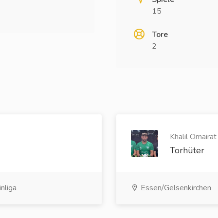
15
Tore
2
Khalil Omairat
Torhüter
nliga
Essen/Gelsenkirchen