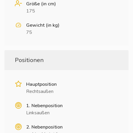
Größe (in cm)
175
Gewicht (in kg)
75
Positionen
Hauptposition
Rechtsaußen
1. Nebenposition
Linksaußen
2. Nebenposition