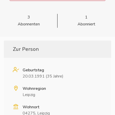
3
1
Abonnenten
Abonniert
Zur Person
Geburtstag
20.03.1991 (35 Jahre)
Wohnregion
Leipzig
Wohnort
04275, Leipzig