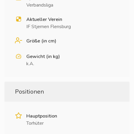
Verbandsliga
Aktueller Verein
IF Stjernen Flensburg
Größe (in cm)
Gewicht (in kg)
k.A.
Positionen
Hauptposition
Torhüter