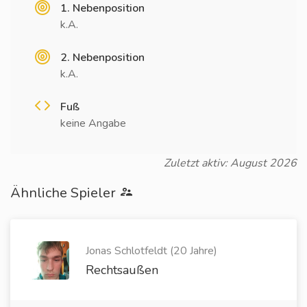
1. Nebenposition
k.A.
2. Nebenposition
k.A.
Fuß
keine Angabe
Zuletzt aktiv: August 2026
Ähnliche Spieler
Jonas Schlotfeldt (20 Jahre)
Rechtsaußen