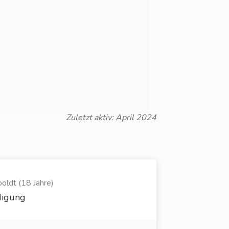
Zuletzt aktiv: April 2024
oldt (18 Jahre)
digung