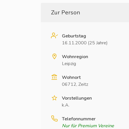
Zur Person
Geburtstag
16.11.2000 (25 Jahre)
Wohnregion
Leipzig
Wohnort
06712, Zeitz
Vorstellungen
k.A.
Telefonnummer
Nur für Premium Vereine