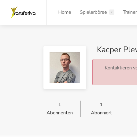
Home
Spielerbörse
Traine
Kacper Pl
Kontaktieren vo
1
1
Abonnenten
Abonniert