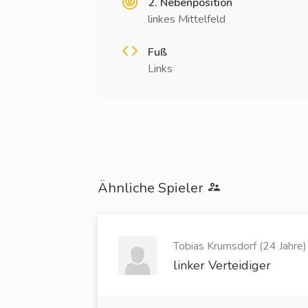
2. Nebenposition
linkes Mittelfeld
Fuß
Links
Ähnliche Spieler
Tobias Krumsdorf (24 Jahre)
linker Verteidiger