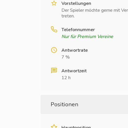
Vorstellungen
Der Spieler möchte gerne mit Ver
treten.
Telefonnummer
Nur für Premium Vereine
Antwortrate
7 %
Antwortzeit
12 h
Positionen
Hauptposition