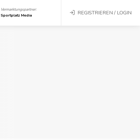
Vermarktungspartner:
REGISTRIEREN / LOGIN
Sportplatz Media