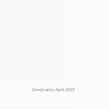
Zuletzt aktiv: April 2025