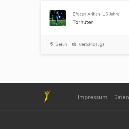
Efecan Arikan (16 Jahre)
Torhüter
Berlin
Verbandsliga
Impressum
Daten