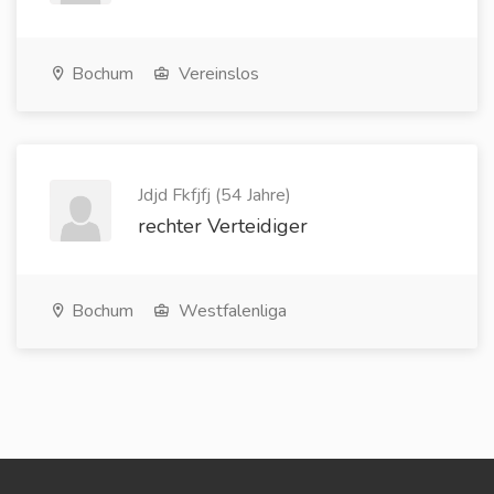
Bochum
Vereinslos
Jdjd Fkfjfj (54 Jahre)
rechter Verteidiger
Bochum
Westfalenliga