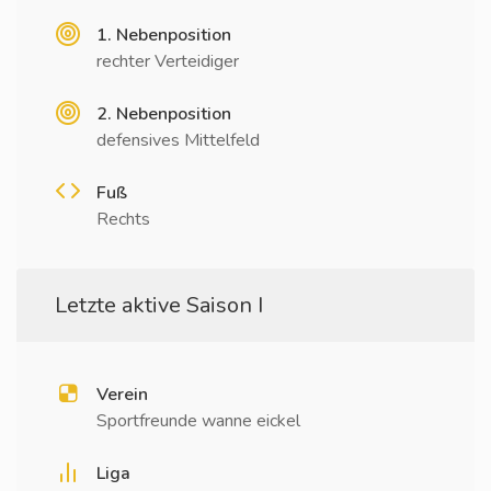
1. Nebenposition
rechter Verteidiger
2. Nebenposition
defensives Mittelfeld
Fuß
Rechts
Letzte aktive Saison I
Verein
Sportfreunde wanne eickel
Liga