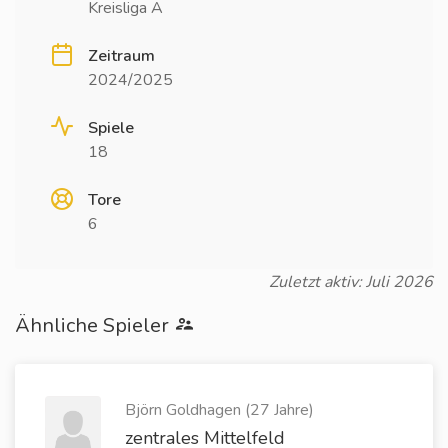
Kreisliga A
Zeitraum
2024/2025
Spiele
18
Tore
6
Zuletzt aktiv: Juli 2026
Ähnliche Spieler
Björn Goldhagen (27 Jahre)
zentrales Mittelfeld