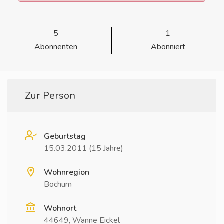
5
1
Abonnenten
Abonniert
Zur Person
Geburtstag
15.03.2011 (15 Jahre)
Wohnregion
Bochum
Wohnort
44649, Wanne Eickel