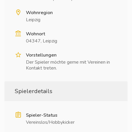
Wohnregion
Leipzig
Wohnort
04347, Leipzig
Vorstellungen
Der Spieler möchte gerne mit Vereinen in
Kontakt treten.
Spielerdetails
Spieler-Status
Vereinslos/Hobbykicker