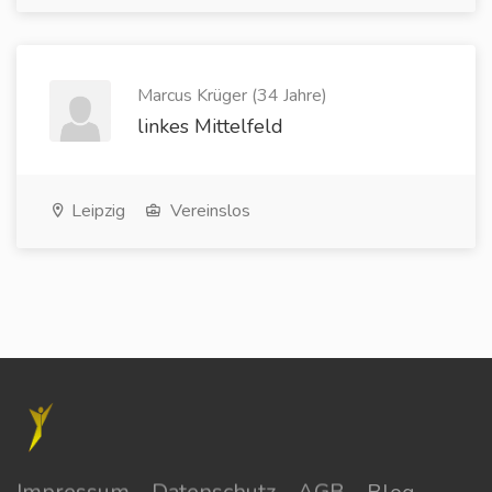
Marcus Krüger (34 Jahre)
linkes Mittelfeld
Leipzig
Vereinslos