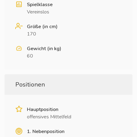
Spielklasse
Vereinslos
Größe (in cm)
170
Gewicht (in kg)
60
Positionen
Hauptposition
offensives Mittelfeld
1. Nebenposition