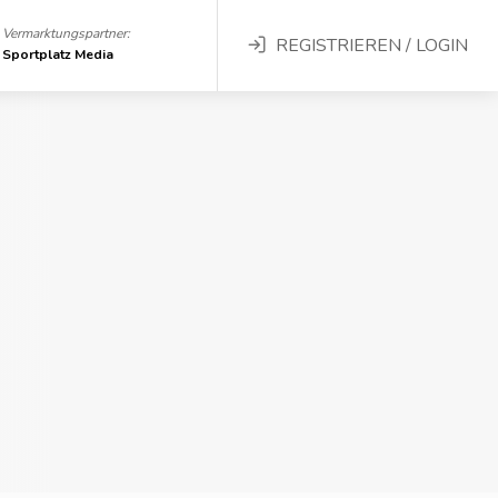
Vermarktungspartner:
REGISTRIEREN / LOGIN
Sportplatz Media