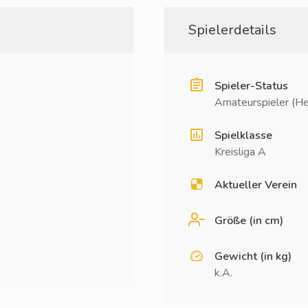
Spielerdetails
Spieler-Status
Amateurspieler (He
Spielklasse
Kreisliga A
Aktueller Verein
Größe (in cm)
Gewicht (in kg)
k.A.