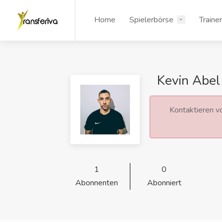
Home
Spielerbörse
Traine
Kevin Abel
Kontaktieren vo
1
0
Abonnenten
Abonniert