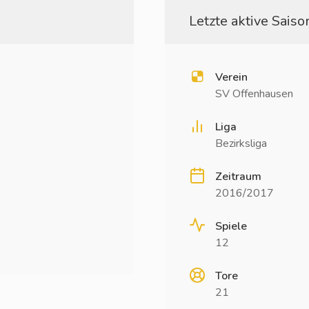
Letzte aktive Saison
Verein
SV Offenhausen
Liga
Bezirksliga
Zeitraum
2016/2017
Spiele
12
Tore
21