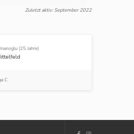
Zuletzt aktiv: September 2022
manoglu (25 Jahre)
ittelfeld
ga C