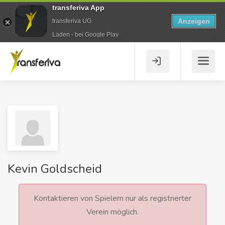
transferiva App
Anzeigen
transferiva UG
Laden - bei Google Play
Kevin Goldscheid
Kontaktieren von Spielern nur als registrierter
Verein möglich.